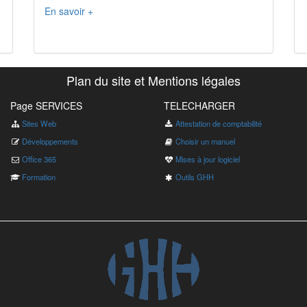
En savoir +
Plan du site et Mentions légales
Page SERVICES
TELECHARGER
Sites Web
Attestation de comptabilité
Développements
Choisir un manuel
Office 365
Mises à jour logiciel
Formation
Outils GHH