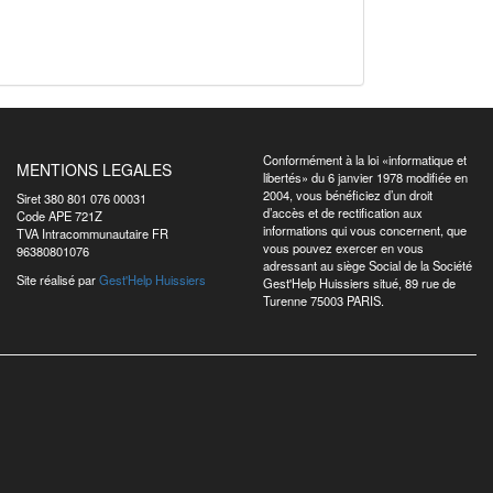
Conformément à la loi «informatique et
MENTIONS LEGALES
libertés» du 6 janvier 1978 modifiée en
2004, vous bénéficiez d’un droit
Siret 380 801 076 00031
d’accès et de rectification aux
Code APE 721Z
informations qui vous concernent, que
TVA Intracommunautaire FR
vous pouvez exercer en vous
96380801076
adressant au siège Social de la Société
Site réalisé par
Gest'Help Huissiers
Gest'Help Huissiers situé, 89 rue de
Turenne 75003 PARIS.