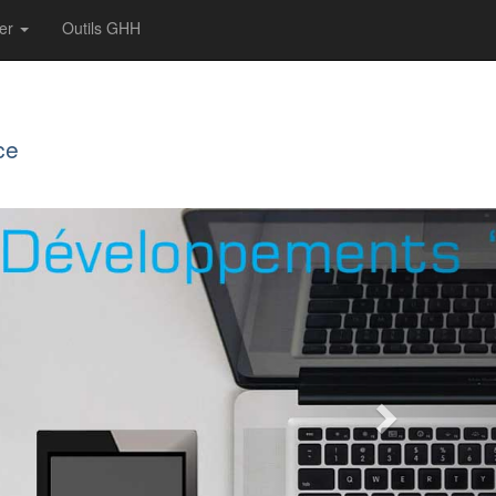
ter
Outils GHH
ce
Next