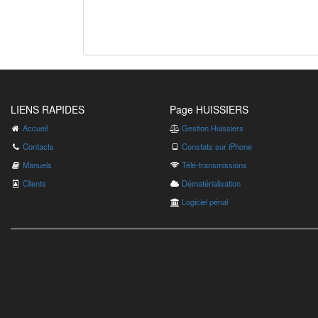
LIENS RAPIDES
Page HUISSIERS
Accueil
Gestion Huissiers
Contacts
Constats sur iPhone
Manuels
Télé-transmissions
Clients
Dématérialisation
Logiciel pénal